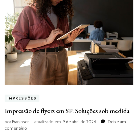
IMPRESSÕES
Impressão de flyers em SP: Soluções sob medida
por
Franlaser
atualizado em
9 de abril de 2024
Deixe um
em
comentário
Impressão