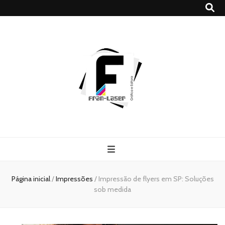
Blog
Franlaser
Página inicial
/
Impressões
/
Impressão de flyers em SP: Soluções
sob medida