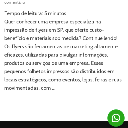
em
comentário
Impressão
Tempo de leitura:
5
minutos
de
flyers
Quer conhecer uma empresa especializa na
em
impressão de flyers em SP, que oferte custo-
SP:
benefício e materiais sob medida? Continue lendo!
Soluções
sob
Os flyers são ferramentas de marketing altamente
medida
eficazes, utilizadas para divulgar informações,
produtos ou serviços de uma empresa. Esses
pequenos folhetos impressos são distribuídos em
locais estratégicos, como eventos, lojas, feiras e ruas
movimentadas, com …