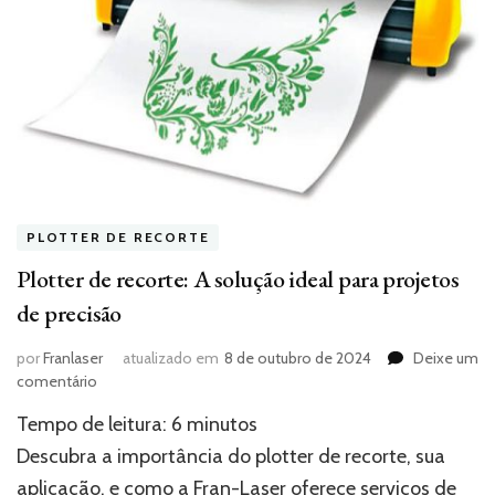
PLOTTER DE RECORTE
Plotter de recorte: A solução ideal para projetos
de precisão
por
Franlaser
atualizado em
8 de outubro de 2024
Deixe um
em
comentário
Plotter
Tempo de leitura:
6
minutos
de
recorte:
Descubra a importância do plotter de recorte, sua
A
aplicação, e como a Fran-Laser oferece serviços de