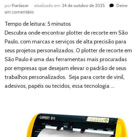
por
Franlaser
atualizado em
24 de outubro de 2025
Deixe
em
um comentário
Plotter
Tempo de leitura:
5
minutos
de
recorte
Descubra onde encontrar plotter de recorte em São
em
Paulo, com marcas e serviços de alta precisão para
São
seus projetos personalizados. O plotter de recorte em
Paulo:
onde
São Paulo é uma das ferramentas mais procuradas
encontrar
por empresas que desejam elevar o padrão de seus
modelos
profissionais
trabalhos personalizados. Seja para corte de vinil,
adesivos, papéis ou tecidos, essa tecnologia …