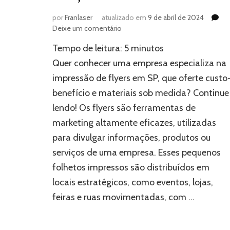
por
Franlaser
atualizado em
9 de abril de 2024
em
Deixe um comentário
Impressão
Tempo de leitura:
5
minutos
de
flyers
Quer conhecer uma empresa especializa na
em
impressão de flyers em SP, que oferte custo
SP:
benefício e materiais sob medida? Continue
Soluções
sob
lendo! Os flyers são ferramentas de
medida
marketing altamente eficazes, utilizadas
para divulgar informações, produtos ou
serviços de uma empresa. Esses pequenos
folhetos impressos são distribuídos em
locais estratégicos, como eventos, lojas,
feiras e ruas movimentadas, com …