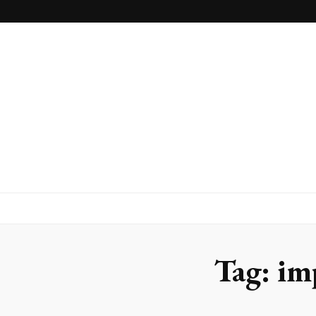
Blog
Franlaser
Tag:
im