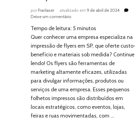
por
Franlaser
atualizado em
9 de abril de 2024
em
Deixe um comentário
Impressão
Tempo de leitura:
5
minutos
de
flyers
Quer conhecer uma empresa especializa na
em
impressão de flyers em SP, que oferte custo
SP:
benefício e materiais sob medida? Continue
Soluções
sob
lendo! Os flyers são ferramentas de
medida
marketing altamente eficazes, utilizadas
para divulgar informações, produtos ou
serviços de uma empresa. Esses pequenos
folhetos impressos são distribuídos em
locais estratégicos, como eventos, lojas,
feiras e ruas movimentadas, com …