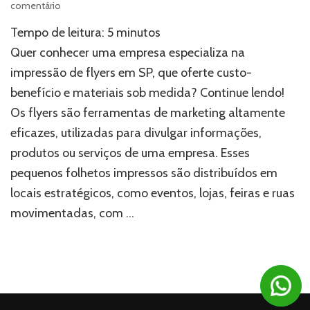
em
comentário
Impressão
Tempo de leitura:
5
minutos
de
flyers
Quer conhecer uma empresa especializa na
em
impressão de flyers em SP, que oferte custo-
SP:
benefício e materiais sob medida? Continue lendo!
Soluções
sob
Os flyers são ferramentas de marketing altamente
medida
eficazes, utilizadas para divulgar informações,
produtos ou serviços de uma empresa. Esses
pequenos folhetos impressos são distribuídos em
locais estratégicos, como eventos, lojas, feiras e ruas
movimentadas, com …