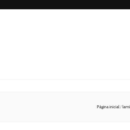
Blog
Franlaser
Página inicial
/
lam