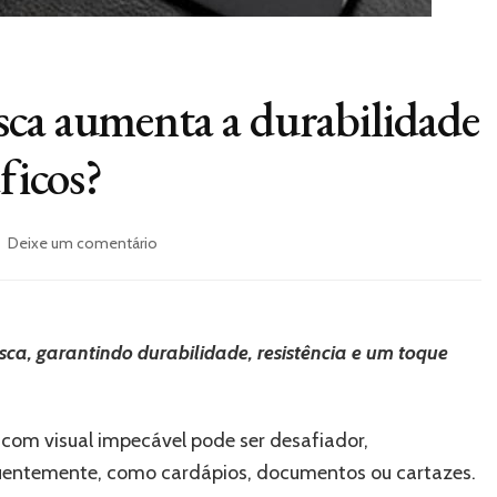
ca aumenta a durabilidade
ficos?
em
Deixe um comentário
Como
a
laminação
fosca
sca, garantindo durabilidade, resistência e um toque
aumenta
a
durabilidade
dos
 com visual impecável pode ser desafiador,
seus
equentemente, como cardápios, documentos ou cartazes.
materiais