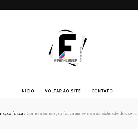
INÍCIO
VOLTAR AO SITE
CONTATO
inação fosca
/
Como a laminação fosca aumenta a durabilidade dos seus m