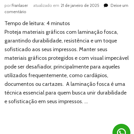
por
Franlaser
atualizado em
21 de janeiro de 2025
Deixe um
em
comentário
Como
Tempo de leitura:
4
minutos
a
laminação
Proteja materiais gráficos com laminação fosca,
fosca
garantindo durabilidade, resistência e um toque
aumenta
sofisticado aos seus impressos. Manter seus
a
durabilidade
materiais gráficos protegidos e com visual impecável
dos
pode ser desafiador, principalmente para aqueles
seus
materiais
utilizados frequentemente, como cardápios,
gráficos?
documentos ou cartazes. A laminação fosca é uma
técnica essencial para quem busca unir durabilidade
e sofisticação em seus impressos. …