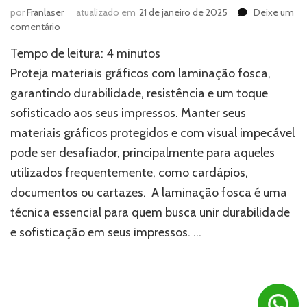
por
Franlaser
atualizado em
21 de janeiro de 2025
Deixe um
em
comentário
Como
Tempo de leitura:
4
minutos
a
laminação
Proteja materiais gráficos com laminação fosca,
fosca
garantindo durabilidade, resistência e um toque
aumenta
sofisticado aos seus impressos. Manter seus
a
durabilidade
materiais gráficos protegidos e com visual impecável
dos
pode ser desafiador, principalmente para aqueles
seus
materiais
utilizados frequentemente, como cardápios,
gráficos?
documentos ou cartazes. A laminação fosca é uma
técnica essencial para quem busca unir durabilidade
e sofisticação em seus impressos. …