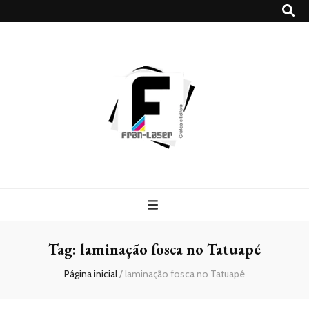
Blog
Franlaser
Tag:
laminação fosca no Tatuapé
Página inicial
/
laminação fosca no Tatuapé