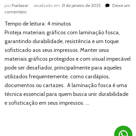
por
Franlaser
atualizado em
21 de janeiro de 2025
Deixe um
em
comentário
Como
Tempo de leitura:
4
minutos
a
laminação
Proteja materiais gráficos com laminação fosca,
fosca
garantindo durabilidade, resistência e um toque
aumenta
sofisticado aos seus impressos. Manter seus
a
durabilidade
materiais gráficos protegidos e com visual impecável
dos
pode ser desafiador, principalmente para aqueles
seus
materiais
utilizados frequentemente, como cardápios,
gráficos?
documentos ou cartazes. A laminação fosca é uma
técnica essencial para quem busca unir durabilidade
e sofisticação em seus impressos. …