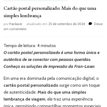
Cartão postal personalizado: Mais do que uma
simples lembrança
por
Franlaser
atualizado em
25 de setembro de 2024
Deixe
em
um comentário
Cartão
postal
personalizado:
Tempo de leitura:
4
minutos
Mais
O cartão postal personalizado é uma forma única e
do
que
autêntica de se conectar com pessoas queridas.
uma
Conheça as soluções de impressão da Fran-Laser.
simples
lembrança
Em uma era dominada pela comunicação digital, o
cartão postal personalizado
surge como um toque
de autenticidade.
Mais do que uma simples
lembrança de viagem
, ele traz uma experiência
única, permitindo compartilhar momentos especiais