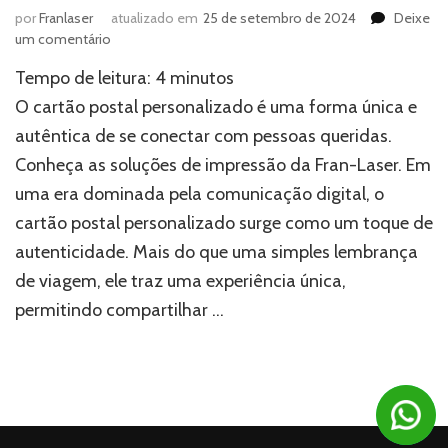
por
Franlaser
atualizado em
25 de setembro de 2024
Deixe
em
um comentário
Cartão
Tempo de leitura:
4
minutos
postal
personalizado:
O cartão postal personalizado é uma forma única e
Mais
autêntica de se conectar com pessoas queridas.
do
Conheça as soluções de impressão da Fran-Laser. Em
que
uma
uma era dominada pela comunicação digital, o
simples
cartão postal personalizado surge como um toque de
lembrança
autenticidade. Mais do que uma simples lembrança
de viagem, ele traz uma experiência única,
permitindo compartilhar …