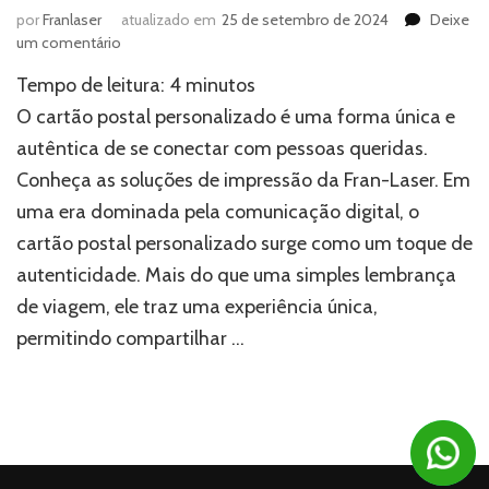
por
Franlaser
atualizado em
25 de setembro de 2024
Deixe
em
um comentário
Cartão
Tempo de leitura:
4
minutos
postal
personalizado:
O cartão postal personalizado é uma forma única e
Mais
autêntica de se conectar com pessoas queridas.
do
Conheça as soluções de impressão da Fran-Laser. Em
que
uma
uma era dominada pela comunicação digital, o
simples
cartão postal personalizado surge como um toque de
lembrança
autenticidade. Mais do que uma simples lembrança
de viagem, ele traz uma experiência única,
permitindo compartilhar …