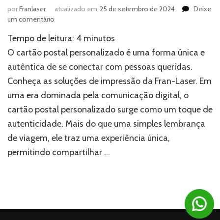
por
Franlaser
atualizado em
25 de setembro de 2024
Deixe
em
um comentário
Cartão
Tempo de leitura:
4
minutos
postal
personalizado:
O cartão postal personalizado é uma forma única e
Mais
autêntica de se conectar com pessoas queridas.
do
Conheça as soluções de impressão da Fran-Laser. Em
que
uma
uma era dominada pela comunicação digital, o
simples
cartão postal personalizado surge como um toque de
lembrança
autenticidade. Mais do que uma simples lembrança
de viagem, ele traz uma experiência única,
permitindo compartilhar …