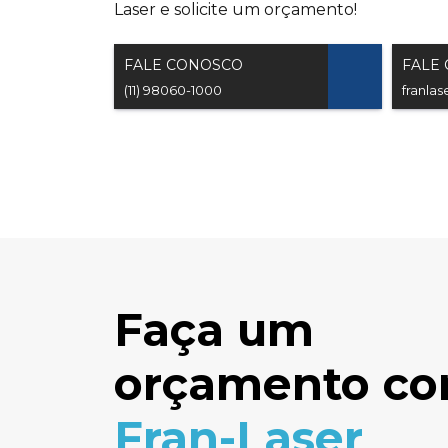
Laser e solicite um orçamento!
FALE CONOSCO
FALE
(11) 98060-1000
franla
Faça um
orçamento co
Fran-Laser