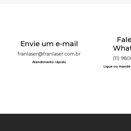
Fale
Envie um e-mail
What
franlaser@franlaser.com.br
(11) 98
Atendimento rápido
Ligue ou mand