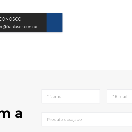
 CONOSCO
ser@franlaser.com.br
m a