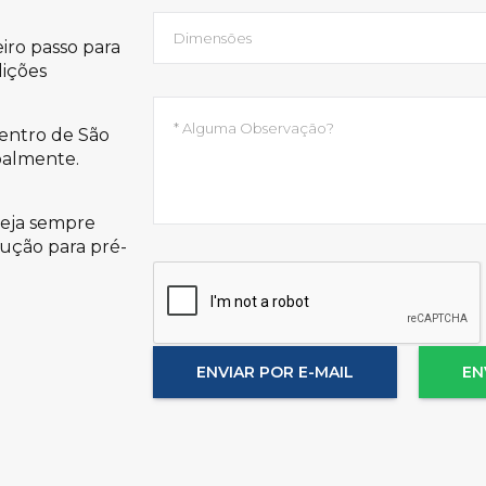
ro passo para
dições
 centro de São
oalmente.
Seja sempre
lução para pré-
ENVIAR POR E-MAIL
EN