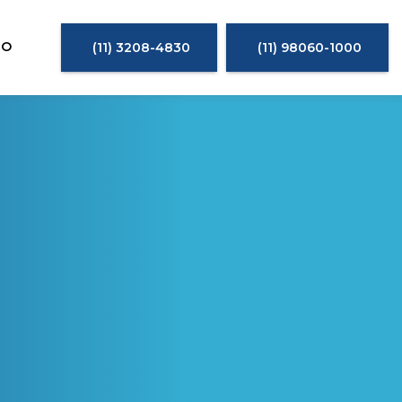
TO
(11) 3208-4830
(11) 98060-1000