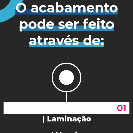
O acabamento
pode ser feito
através de:
01
| Laminação