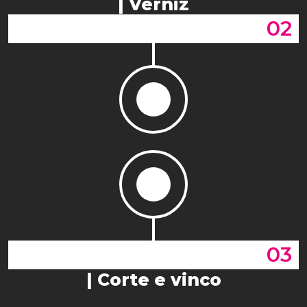
| Verniz
02
03
| Corte e vinco