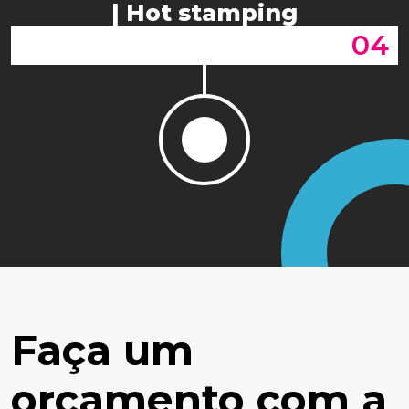
| Hot stamping
04
Faça um
orçamento com a