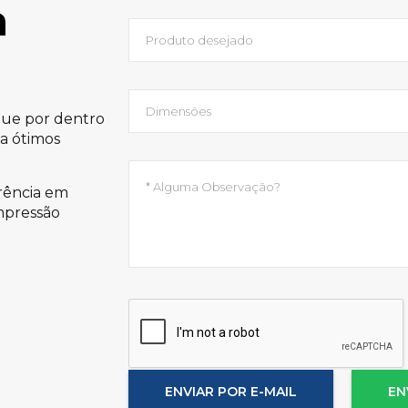
a
que por dentro
a ótimos
rência em
mpressão
ENVIAR POR E-MAIL
EN