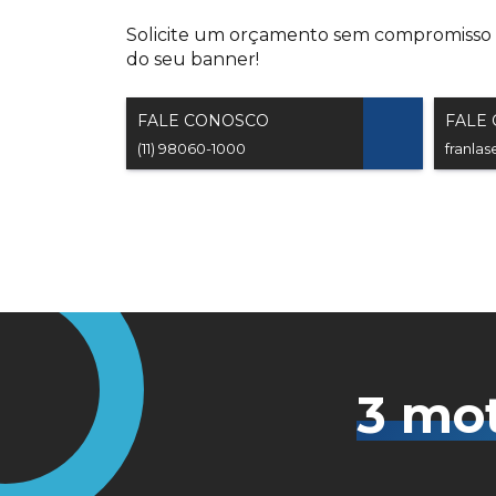
Solicite um orçamento sem compromisso e
do seu banner!
FALE CONOSCO
FALE
(11) 98060-1000
franla
3 mot