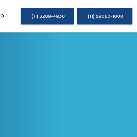
TO
(11) 3208-4830
(11) 98060-1000