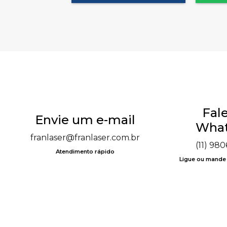
Fale
Envie um e-mail
What
franlaser@franlaser.com.br
(11) 98
Atendimento rápido
Ligue ou mand