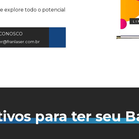
 explore todo o potencial
 CONOSCO
ser@franlaser.com.br
ivos para ter seu 