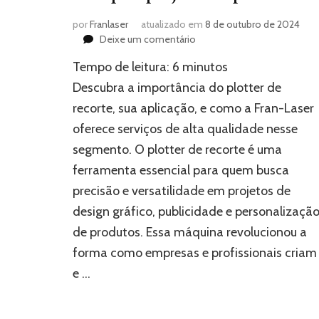
por
Franlaser
atualizado em
8 de outubro de 2024
em
Deixe um comentário
Plotter
Tempo de leitura:
6
minutos
de
recorte:
Descubra a importância do plotter de
A
recorte, sua aplicação, e como a Fran-Laser
solução
oferece serviços de alta qualidade nesse
ideal
para
segmento. O plotter de recorte é uma
projetos
ferramenta essencial para quem busca
de
precisão
precisão e versatilidade em projetos de
design gráfico, publicidade e personalizaçã
de produtos. Essa máquina revolucionou a
forma como empresas e profissionais criam
e …