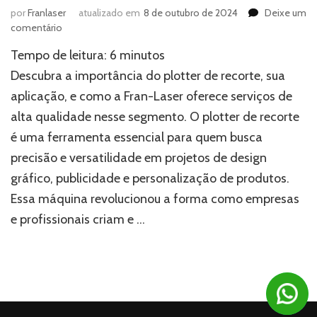
por
Franlaser
atualizado em
8 de outubro de 2024
Deixe um
em
comentário
Plotter
Tempo de leitura:
6
minutos
de
recorte:
Descubra a importância do plotter de recorte, sua
A
aplicação, e como a Fran-Laser oferece serviços de
solução
alta qualidade nesse segmento. O plotter de recorte
ideal
para
é uma ferramenta essencial para quem busca
projetos
precisão e versatilidade em projetos de design
de
precisão
gráfico, publicidade e personalização de produtos.
Essa máquina revolucionou a forma como empresas
e profissionais criam e …