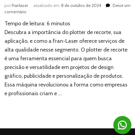
por
Franlaser
atualizado em
8 de outubro de 2024
Deixe um
em
comentário
Plotter
Tempo de leitura:
6
minutos
de
recorte:
Descubra a importância do plotter de recorte, sua
A
aplicação, e como a Fran-Laser oferece serviços de
solução
alta qualidade nesse segmento. O plotter de recorte
ideal
para
é uma ferramenta essencial para quem busca
projetos
precisão e versatilidade em projetos de design
de
precisão
gráfico, publicidade e personalização de produtos.
Essa máquina revolucionou a forma como empresas
e profissionais criam e …