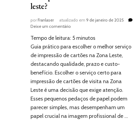
leste?
por
Franlaser
atualizado em
9 de janeiro de 2025
em
Deixe um comentário
Como
Tempo de leitura:
5
minutos
escolher
o
Guia prático para escolher o melhor serviço
melhor
de impressão de cartões na Zona Leste,
serviço
destacando qualidade, prazo e custo-
de
impressão
benefício. Escolher o serviço certo para
de
impressão de cartões de visita na Zona
cartões
na
Leste é uma decisão que exige atenção.
zona
Esses pequenos pedaços de papel podem
leste?
parecer simples, mas desempenham um
papel crucial na imagem profissional de …