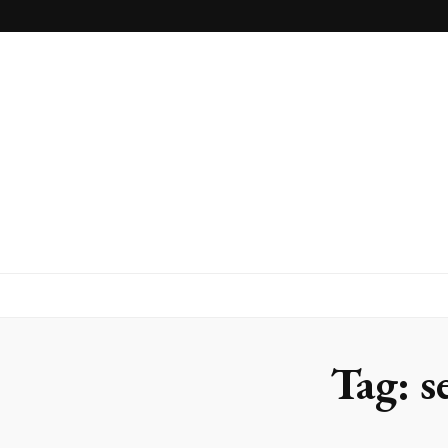
Blog
Franlaser
Tag:
s