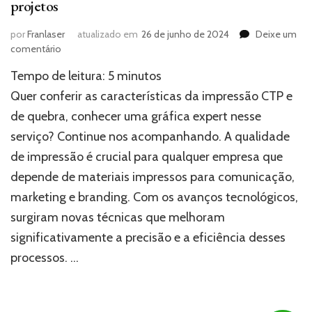
projetos
por
Franlaser
atualizado em
26 de junho de 2024
Deixe um
em
comentário
Impressão
Tempo de leitura:
5
minutos
CTP:
Transforme
Quer conferir as características da impressão CTP e
a
de quebra, conhecer uma gráfica expert nesse
qualidade
serviço? Continue nos acompanhando. A qualidade
de
seus
de impressão é crucial para qualquer empresa que
projetos
depende de materiais impressos para comunicação,
marketing e branding. Com os avanços tecnológicos,
surgiram novas técnicas que melhoram
significativamente a precisão e a eficiência desses
processos. …