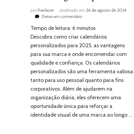
por
Franlaser
atualizado em
26 de agosto de 2024
em
Deixe um comentário
Calendários
Tempo de leitura:
6
minutos
personalizados
para
Descubra como criar calendários
2025:
personalizados para 2025, as vantagens
Um
para sua marca e onde encomendar com
guia
completo
qualidade e confiança. Os calendários
personalizados são uma ferramenta valiosa
tanto para uso pessoal quanto para fins
corporativos. Além de ajudarem na
organização diária, eles oferecem uma
oportunidade única para reforçar a
identidade visual de uma marca ao longo …