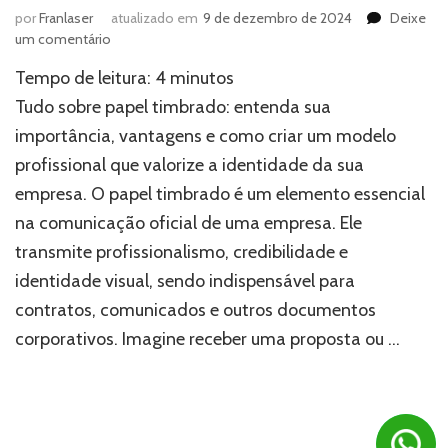
por
Franlaser
atualizado em
9 de dezembro de 2024
Deixe
em
um comentário
Papel
Tempo de leitura:
4
minutos
timbrado:
o
Tudo sobre papel timbrado: entenda sua
detalhe
importância, vantagens e como criar um modelo
que
profissional que valorize a identidade da sua
eleva
a
empresa. O papel timbrado é um elemento essencial
credibilidade
na comunicação oficial de uma empresa. Ele
da
sua
transmite profissionalismo, credibilidade e
marca
identidade visual, sendo indispensável para
contratos, comunicados e outros documentos
corporativos. Imagine receber uma proposta ou …