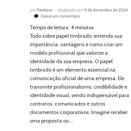
por
Franlaser
atualizado em
9 de dezembro de 2024
em
Deixe um comentário
Papel
Tempo de leitura:
4
minutos
timbrado:
o
Tudo sobre papel timbrado: entenda sua
detalhe
importância, vantagens e como criar um
que
modelo profissional que valorize a
eleva
a
identidade da sua empresa. O papel
credibilidade
timbrado é um elemento essencial na
da
sua
comunicação oficial de uma empresa. Ele
marca
transmite profissionalismo, credibilidade e
identidade visual, sendo indispensável para
contratos, comunicados e outros
documentos corporativos. Imagine receber
uma proposta ou …