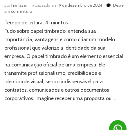
por
Franlaser
atualizado em
9 de dezembro de 2024
Deixe
em
um comentário
Papel
Tempo de leitura:
4
minutos
timbrado:
o
Tudo sobre papel timbrado: entenda sua
detalhe
importância, vantagens e como criar um modelo
que
profissional que valorize a identidade da sua
eleva
a
empresa. O papel timbrado é um elemento essencial
credibilidade
na comunicação oficial de uma empresa. Ele
da
sua
transmite profissionalismo, credibilidade e
marca
identidade visual, sendo indispensável para
contratos, comunicados e outros documentos
corporativos. Imagine receber uma proposta ou …