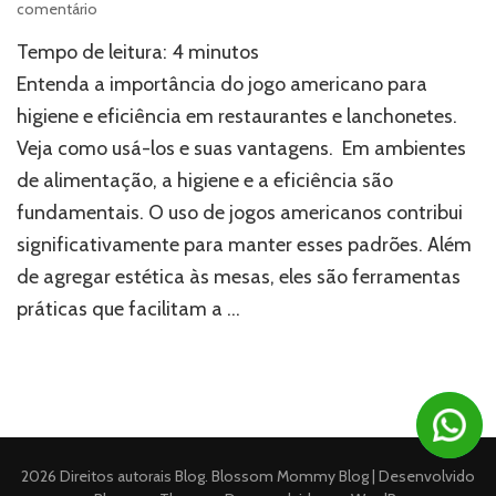
em
comentário
Jogo
Tempo de leitura:
4
minutos
americano:
mais
Entenda a importância do jogo americano para
higiene
higiene e eficiência em restaurantes e lanchonetes.
e
Veja como usá-los e suas vantagens. Em ambientes
eficiência
de alimentação, a higiene e a eficiência são
fundamentais. O uso de jogos americanos contribui
significativamente para manter esses padrões. Além
de agregar estética às mesas, eles são ferramentas
práticas que facilitam a …
2026 Direitos autorais
Blog
.
Blossom Mommy Blog | Desenvolvido