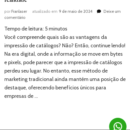
por
Franlaser
atualizado em
9 de maio de 2024
Deixe um
em
comentário
Impressão
Tempo de leitura:
5
minutos
de
catálogos:
Você compreende quais são as vantagens da
Transforme
impressão de catálogos? Não? Então, continue lendo!
ideias
Na era digital, onde a informação se move em bytes
em
realidade
e pixels, pode parecer que a impressão de catálogos
perdeu seu lugar. No entanto, esse método de
marketing tradicional ainda mantém uma posição de
destaque, oferecendo benefícios únicos para
empresas de …