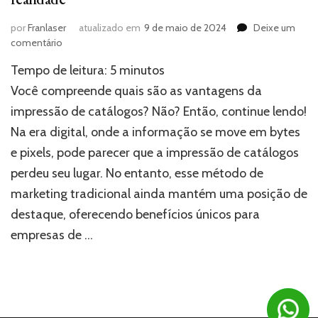
por
Franlaser
atualizado em
9 de maio de 2024
Deixe um
em
comentário
Impressão
Tempo de leitura:
5
minutos
de
catálogos:
Você compreende quais são as vantagens da
Transforme
impressão de catálogos? Não? Então, continue lendo!
ideias
Na era digital, onde a informação se move em bytes
em
realidade
e pixels, pode parecer que a impressão de catálogos
perdeu seu lugar. No entanto, esse método de
marketing tradicional ainda mantém uma posição de
destaque, oferecendo benefícios únicos para
empresas de …