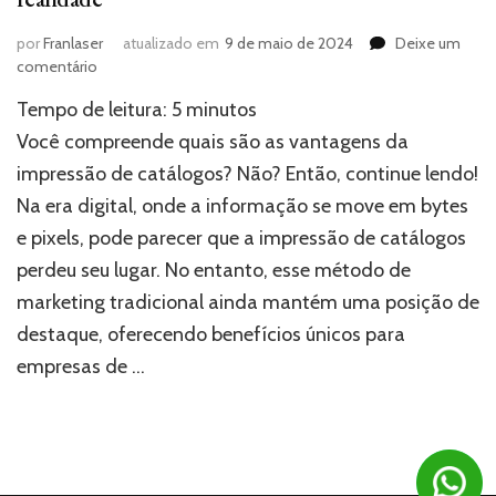
por
Franlaser
atualizado em
9 de maio de 2024
Deixe um
em
comentário
Impressão
Tempo de leitura:
5
minutos
de
catálogos:
Você compreende quais são as vantagens da
Transforme
impressão de catálogos? Não? Então, continue lendo!
ideias
Na era digital, onde a informação se move em bytes
em
realidade
e pixels, pode parecer que a impressão de catálogos
perdeu seu lugar. No entanto, esse método de
marketing tradicional ainda mantém uma posição de
destaque, oferecendo benefícios únicos para
empresas de …