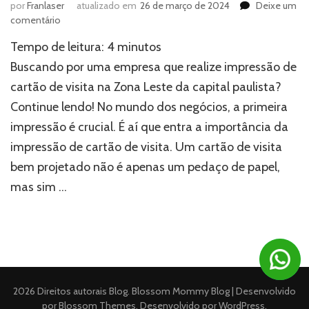
por
Franlaser
atualizado em
26 de março de 2024
Deixe um
em
comentário
Impressão
Tempo de leitura:
4
minutos
de
cartão
Buscando por uma empresa que realize impressão de
de
cartão de visita na Zona Leste da capital paulista?
visita:
Continue lendo! No mundo dos negócios, a primeira
Saiba
onde
impressão é crucial. É aí que entra a importância da
realizar
impressão de cartão de visita. Um cartão de visita
bem projetado não é apenas um pedaço de papel,
mas sim …
2026 Direitos autorais
Blog
.
Blossom Mommy Blog | Desenvolvido
por
Blossom Themes
. Desenvolvido por
WordPress
.