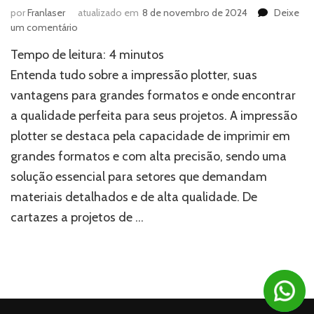
por
Franlaser
atualizado em
8 de novembro de 2024
Deixe
em
um comentário
Impressão
Tempo de leitura:
4
minutos
plotter:
descubra
Entenda tudo sobre a impressão plotter, suas
a
vantagens para grandes formatos e onde encontrar
tecnologia
a qualidade perfeita para seus projetos. A impressão
ideal
para
plotter se destaca pela capacidade de imprimir em
grandes
grandes formatos e com alta precisão, sendo uma
formatos
com
solução essencial para setores que demandam
precisão
materiais detalhados e de alta qualidade. De
cartazes a projetos de …