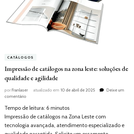
CATÁLOGOS
Impressão de catálogos na zona leste: soluções de
qualidade e agilidade
por
Franlaser
atualizado em
10 de abril de 2025
Deixe um
em
comentário
Impressão
Tempo de leitura:
6
minutos
de
catálogos
Impressão de catálogos na Zona Leste com
na
tecnologia avançada, atendimento especializado e
zona
qualidade garantida. Solicite um orçamento
leste: