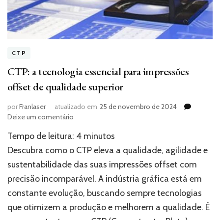
CTP
CTP: a tecnologia essencial para impressões
offset de qualidade superior
por
Franlaser
atualizado em
25 de novembro de 2024
em
Deixe um comentário
CTP:
Tempo de leitura:
4
minutos
a
tecnologia
Descubra como o CTP eleva a qualidade, agilidade e
essencial
sustentabilidade das suas impressões offset com
para
precisão incomparável. A indústria gráfica está em
impressões
offset
constante evolução, buscando sempre tecnologias
de
que otimizem a produção e melhorem a qualidade. É
qualidade
superior