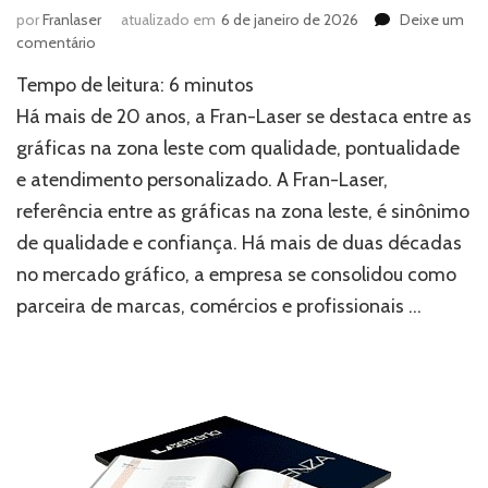
por
Franlaser
atualizado em
6 de janeiro de 2026
Deixe um
em
comentário
Fran-
Tempo de leitura:
6
minutos
Laser:
referência
Há mais de 20 anos, a Fran-Laser se destaca entre as
entre
gráficas na zona leste com qualidade, pontualidade
as
e atendimento personalizado. A Fran-Laser,
gráficas
na
referência entre as gráficas na zona leste, é sinônimo
zona
de qualidade e confiança. Há mais de duas décadas
leste
no mercado gráfico, a empresa se consolidou como
parceira de marcas, comércios e profissionais …