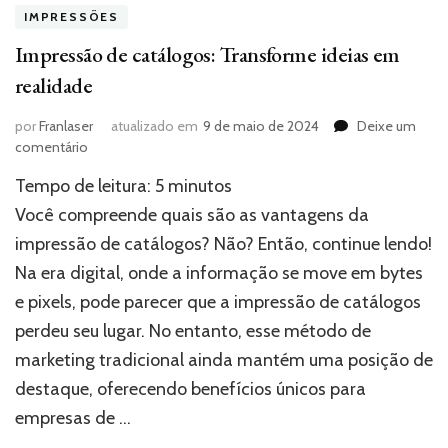
IMPRESSÕES
Impressão de catálogos: Transforme ideias em
realidade
por
Franlaser
atualizado em
9 de maio de 2024
Deixe um
em
comentário
Impressão
Tempo de leitura:
5
minutos
de
catálogos:
Você compreende quais são as vantagens da
Transforme
impressão de catálogos? Não? Então, continue lendo!
ideias
Na era digital, onde a informação se move em bytes
em
realidade
e pixels, pode parecer que a impressão de catálogos
perdeu seu lugar. No entanto, esse método de
marketing tradicional ainda mantém uma posição de
destaque, oferecendo benefícios únicos para
empresas de …