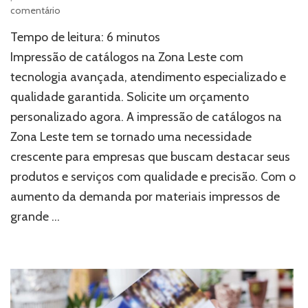
em
comentário
Impressão
Tempo de leitura:
6
minutos
de
catálogos
Impressão de catálogos na Zona Leste com
na
tecnologia avançada, atendimento especializado e
zona
qualidade garantida. Solicite um orçamento
leste:
soluções
personalizado agora. A impressão de catálogos na
de
Zona Leste tem se tornado uma necessidade
qualidade
e
crescente para empresas que buscam destacar seus
agilidade
produtos e serviços com qualidade e precisão. Com o
aumento da demanda por materiais impressos de
grande …