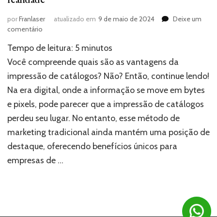
por
Franlaser
atualizado em
9 de maio de 2024
Deixe um
em
comentário
Impressão
Tempo de leitura:
5
minutos
de
catálogos:
Você compreende quais são as vantagens da
Transforme
impressão de catálogos? Não? Então, continue lendo!
ideias
Na era digital, onde a informação se move em bytes
em
realidade
e pixels, pode parecer que a impressão de catálogos
perdeu seu lugar. No entanto, esse método de
marketing tradicional ainda mantém uma posição de
destaque, oferecendo benefícios únicos para
empresas de …