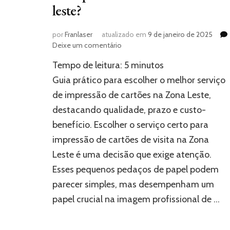
leste?
por
Franlaser
atualizado em
9 de janeiro de 2025
em
Deixe um comentário
Como
Tempo de leitura:
5
minutos
escolher
o
Guia prático para escolher o melhor serviço
melhor
de impressão de cartões na Zona Leste,
serviço
destacando qualidade, prazo e custo-
de
impressão
benefício. Escolher o serviço certo para
de
impressão de cartões de visita na Zona
cartões
na
Leste é uma decisão que exige atenção.
zona
Esses pequenos pedaços de papel podem
leste?
parecer simples, mas desempenham um
papel crucial na imagem profissional de …