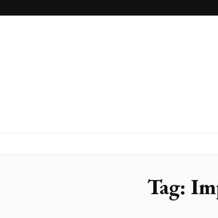
Blog
Franlaser
Tag:
Imp