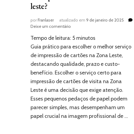
leste?
por
Franlaser
atualizado em
9 de janeiro de 2025
em
Deixe um comentário
Como
Tempo de leitura:
5
minutos
escolher
o
Guia prático para escolher o melhor serviço
melhor
de impressão de cartões na Zona Leste,
serviço
destacando qualidade, prazo e custo-
de
impressão
benefício. Escolher o serviço certo para
de
impressão de cartões de visita na Zona
cartões
na
Leste é uma decisão que exige atenção.
zona
Esses pequenos pedaços de papel podem
leste?
parecer simples, mas desempenham um
papel crucial na imagem profissional de …