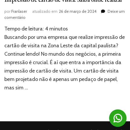
por
Franlaser
atualizado em
26 de março de 2024
Deixe um
em
comentário
Impressão
Tempo de leitura:
4
minutos
de
cartão
Buscando por uma empresa que realize impressão de
de
cartão de visita na Zona Leste da capital paulista?
visita:
Continue lendo! No mundo dos negócios, a primeira
Saiba
onde
impressão é crucial. É aí que entra a importância da
realizar
impressão de cartão de visita. Um cartão de visita
bem projetado não é apenas um pedaço de papel,
mas sim …