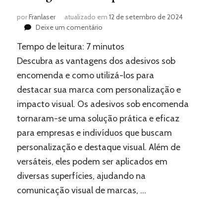
por
Franlaser
atualizado em
12 de setembro de 2024
em
Deixe um comentário
Adesivos
Tempo de leitura:
7
minutos
sob
encomenda:
Descubra as vantagens dos adesivos sob
Vantagens
encomenda e como utilizá-los para
e
destacar sua marca com personalização e
como
pedir
impacto visual. Os adesivos sob encomenda
tornaram-se uma solução prática e eficaz
para empresas e indivíduos que buscam
personalização e destaque visual. Além de
versáteis, eles podem ser aplicados em
diversas superfícies, ajudando na
comunicação visual de marcas, …