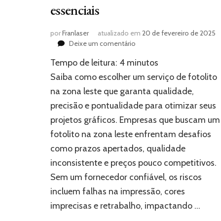
essenciais
por
Franlaser
atualizado em
20 de fevereiro de 2025
em
Deixe um comentário
Como
Tempo de leitura:
4
minutos
escolher
o
Saiba como escolher um serviço de fotolito
melhor
na zona leste que garanta qualidade,
serviço
precisão e pontualidade para otimizar seus
de
fotolito
projetos gráficos. Empresas que buscam um
na
fotolito na zona leste enfrentam desafios
zona
leste:
como prazos apertados, qualidade
dicas
inconsistente e preços pouco competitivos.
essenciais
Sem um fornecedor confiável, os riscos
incluem falhas na impressão, cores
imprecisas e retrabalho, impactando …