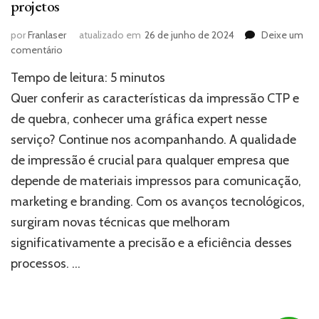
projetos
por
Franlaser
atualizado em
26 de junho de 2024
Deixe um
em
comentário
Impressão
Tempo de leitura:
5
minutos
CTP:
Transforme
Quer conferir as características da impressão CTP e
a
de quebra, conhecer uma gráfica expert nesse
qualidade
serviço? Continue nos acompanhando. A qualidade
de
seus
de impressão é crucial para qualquer empresa que
projetos
depende de materiais impressos para comunicação,
marketing e branding. Com os avanços tecnológicos,
surgiram novas técnicas que melhoram
significativamente a precisão e a eficiência desses
processos. …