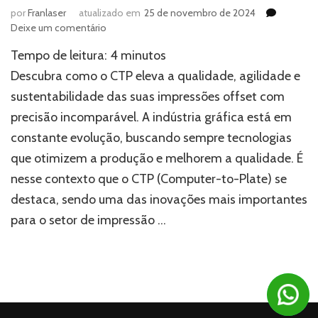
por
Franlaser
atualizado em
25 de novembro de 2024
em
Deixe um comentário
CTP:
Tempo de leitura:
4
minutos
a
tecnologia
Descubra como o CTP eleva a qualidade, agilidade e
essencial
sustentabilidade das suas impressões offset com
para
precisão incomparável. A indústria gráfica está em
impressões
offset
constante evolução, buscando sempre tecnologias
de
que otimizem a produção e melhorem a qualidade. É
qualidade
superior
nesse contexto que o CTP (Computer-to-Plate) se
destaca, sendo uma das inovações mais importantes
para o setor de impressão …