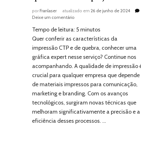
por
Franlaser
atualizado em
26 de junho de 2024
em
Deixe um comentário
Impressão
Tempo de leitura:
5
minutos
CTP:
Transforme
Quer conferir as características da
a
impressão CTP e de quebra, conhecer uma
qualidade
gráfica expert nesse serviço? Continue nos
de
seus
acompanhando. A qualidade de impressão 
projetos
crucial para qualquer empresa que depende
de materiais impressos para comunicação,
marketing e branding. Com os avanços
tecnológicos, surgiram novas técnicas que
melhoram significativamente a precisão e a
eficiência desses processos. …