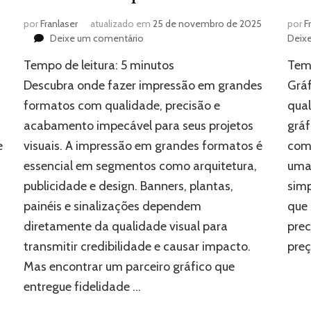
por
Franlaser
atualizado em
25 de novembro de 2025
por
F
em
Deixe um comentário
Deix
Onde
Tempo de leitura:
5
minutos
Temp
fazer
impressão
Descubra onde fazer impressão em grandes
Gráf
em
formatos com qualidade, precisão e
qual
grandes
acabamento impecável para seus projetos
gráf
formatos
com
e
visuais. A impressão em grandes formatos é
comp
qualidade
essencial em segmentos como arquitetura,
uma 
publicidade e design. Banners, plantas,
sim
painéis e sinalizações dependem
que
diretamente da qualidade visual para
prec
transmitir credibilidade e causar impacto.
preç
Mas encontrar um parceiro gráfico que
entregue fidelidade …