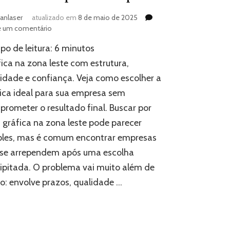
ranlaser
atualizado em
8 de maio de 2025
em
e um comentário
Gráfica
o de leitura:
6
minutos
na
zona
ica na zona leste com estrutura,
leste:
idade e confiança. Veja como escolher a
como
ica ideal para sua empresa sem
escolher
a
rometer o resultado final. Buscar por
ideal
gráfica na zona leste pode parecer
para
sua
ples, mas é comum encontrar empresas
empresa
 se arrependem após uma escolha
ipitada. O problema vai muito além de
o: envolve prazos, qualidade …