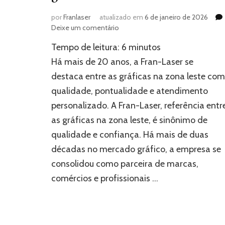
por
Franlaser
atualizado em
6 de janeiro de 2026
em
Deixe um comentário
Fran-
Tempo de leitura:
6
minutos
Laser:
referência
Há mais de 20 anos, a Fran-Laser se
entre
destaca entre as gráficas na zona leste com
as
qualidade, pontualidade e atendimento
gráficas
na
personalizado. A Fran-Laser, referência entr
zona
as gráficas na zona leste, é sinônimo de
leste
qualidade e confiança. Há mais de duas
décadas no mercado gráfico, a empresa se
consolidou como parceira de marcas,
comércios e profissionais …