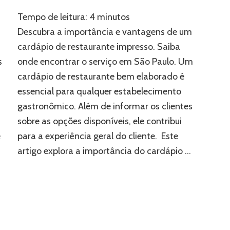
Cardápio
Tempo de leitura:
4
minutos
de
Restaurante:
Descubra a importância e vantagens de um
Saiba
cardápio de restaurante impresso. Saiba
onde
s
onde encontrar o serviço em São Paulo. Um
encontrar
o
cardápio de restaurante bem elaborado é
serviço
essencial para qualquer estabelecimento
em
SP
gastronômico. Além de informar os clientes
sobre as opções disponíveis, ele contribui
é
para a experiência geral do cliente. Este
artigo explora a importância do cardápio …