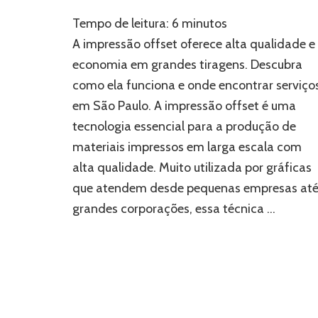
Impressão
Tempo de leitura:
6
minutos
offset
em
A impressão offset oferece alta qualidade e
São
economia em grandes tiragens. Descubra
Paulo:
como ela funciona e onde encontrar serviço
Tudo
que
em São Paulo. A impressão offset é uma
você
tecnologia essencial para a produção de
precisa
saber
materiais impressos em larga escala com
alta qualidade. Muito utilizada por gráficas
que atendem desde pequenas empresas at
grandes corporações, essa técnica …