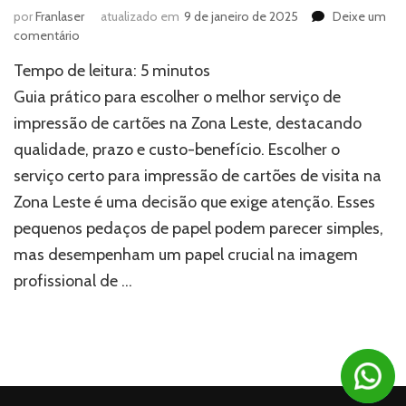
por
Franlaser
atualizado em
9 de janeiro de 2025
Deixe um
em
comentário
Como
Tempo de leitura:
5
minutos
escolher
o
Guia prático para escolher o melhor serviço de
melhor
impressão de cartões na Zona Leste, destacando
serviço
qualidade, prazo e custo-benefício. Escolher o
de
impressão
serviço certo para impressão de cartões de visita na
de
Zona Leste é uma decisão que exige atenção. Esses
cartões
na
pequenos pedaços de papel podem parecer simples,
zona
mas desempenham um papel crucial na imagem
leste?
profissional de …