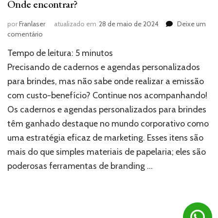
Onde encontrar?
por
Franlaser
atualizado em
28 de maio de 2024
Deixe um
em
comentário
Cadernos
Tempo de leitura:
5
minutos
e
agendas
Precisando de cadernos e agendas personalizados
personalizados
para brindes, mas não sabe onde realizar a emissão
para
com custo-benefício? Continue nos acompanhando!
brindes:
Onde
Os cadernos e agendas personalizados para brindes
encontrar?
têm ganhado destaque no mundo corporativo como
uma estratégia eficaz de marketing. Esses itens são
mais do que simples materiais de papelaria; eles são
poderosas ferramentas de branding …