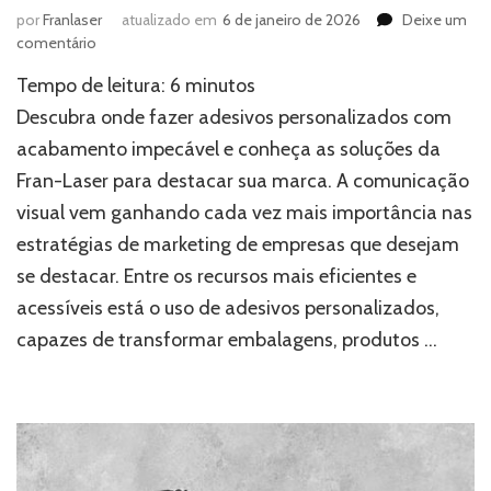
por
Franlaser
atualizado em
6 de janeiro de 2026
Deixe um
em
comentário
Onde
Tempo de leitura:
6
minutos
fazer
adesivos
Descubra onde fazer adesivos personalizados com
personalizados
acabamento impecável e conheça as soluções da
com
Fran-Laser para destacar sua marca. A comunicação
acabamento
impecável
visual vem ganhando cada vez mais importância nas
estratégias de marketing de empresas que desejam
se destacar. Entre os recursos mais eficientes e
acessíveis está o uso de adesivos personalizados,
capazes de transformar embalagens, produtos …