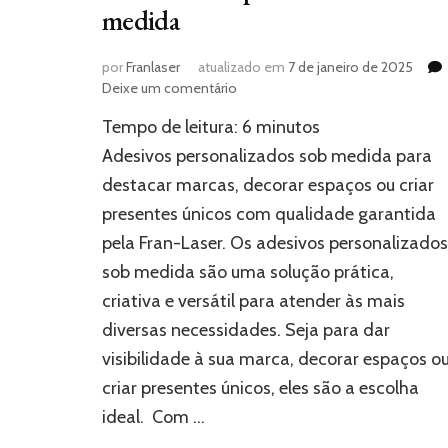
medida
por
Franlaser
atualizado em
7 de janeiro de 2025
em
Deixe um comentário
Transforme
Tempo de leitura:
6
minutos
ideias
em
Adesivos personalizados sob medida para
realidade
destacar marcas, decorar espaços ou criar
com
presentes únicos com qualidade garantida
adesivos
personalizados
pela Fran-Laser. Os adesivos personalizados
sob
sob medida são uma solução prática,
medida
criativa e versátil para atender às mais
diversas necessidades. Seja para dar
visibilidade à sua marca, decorar espaços o
criar presentes únicos, eles são a escolha
ideal. Com …