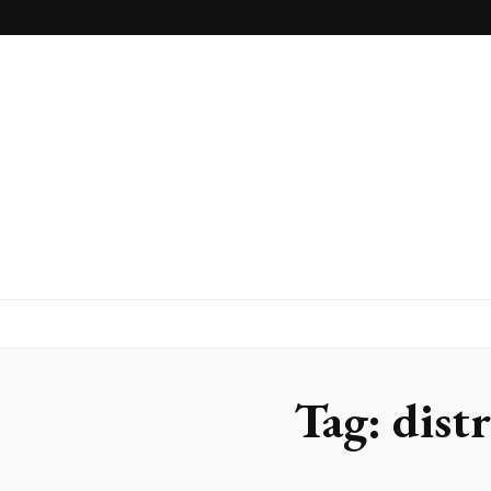
Blog
Franlaser
Tag:
dist