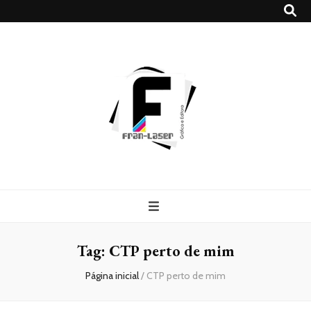
Blog
Franlaser
Tag:
CTP perto de mim
Página inicial
/
CTP perto de mim