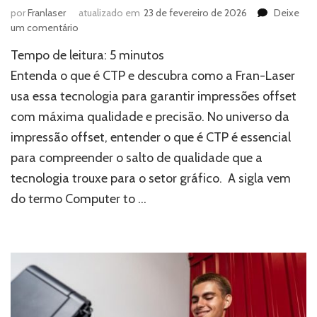
por
Franlaser
atualizado em
23 de fevereiro de 2026
Deixe
em
um comentário
O
Tempo de leitura:
5
minutos
que
é
Entenda o que é CTP e descubra como a Fran-Laser
CTP?
usa essa tecnologia para garantir impressões offset
Veja
com máxima qualidade e precisão. No universo da
como
ele
impressão offset, entender o que é CTP é essencial
garante
para compreender o salto de qualidade que a
mais
qualidade
tecnologia trouxe para o setor gráfico. A sigla vem
gráfica
do termo Computer to …