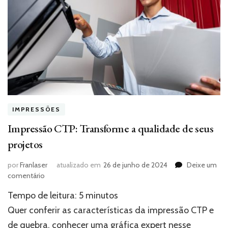
IMPRESSÕES
Impressão CTP: Transforme a qualidade de seus
projetos
por
Franlaser
atualizado em
26 de junho de 2024
Deixe um
em
comentário
Impressão
Tempo de leitura:
5
minutos
CTP:
Transforme
Quer conferir as características da impressão CTP e
a
de quebra, conhecer uma gráfica expert nesse