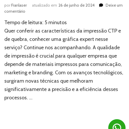
por
Franlaser
atualizado em
26 de junho de 2024
Deixe um
em
comentário
Impressão
Tempo de leitura:
5
minutos
CTP:
Transforme
Quer conferir as características da impressão CTP e
a
de quebra, conhecer uma gráfica expert nesse
qualidade
serviço? Continue nos acompanhando. A qualidade
de
seus
de impressão é crucial para qualquer empresa que
projetos
depende de materiais impressos para comunicação,
marketing e branding. Com os avanços tecnológicos,
surgiram novas técnicas que melhoram
significativamente a precisão e a eficiência desses
processos. …