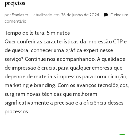
projetos
por
Franlaser
atualizado em
26 de junho de 2024
Deixe um
em
comentário
Impressão
Tempo de leitura:
5
minutos
CTP:
Transforme
Quer conferir as características da impressão CTP e
a
de quebra, conhecer uma gráfica expert nesse
qualidade
serviço? Continue nos acompanhando. A qualidade
de
seus
de impressão é crucial para qualquer empresa que
projetos
depende de materiais impressos para comunicação,
marketing e branding. Com os avanços tecnológicos,
surgiram novas técnicas que melhoram
significativamente a precisão e a eficiência desses
processos. …